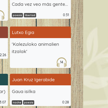
Cada vez veo más gente...
4
0:31
poesía
libertad
Lutxo Egia
'Kalezuloko animalien
itzalak'
2:26
14
Juan Kruz Igerabide
ar)
Gaua isilka
3:07
0:28
noche
poesía