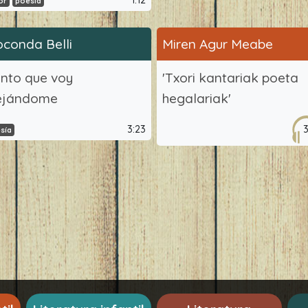
1:12
or
poesía
oconda Belli
Miren Agur Meabe
ento que voy
'Txori kantariak poeta
ejándome
hegalariak'
3:23
sía