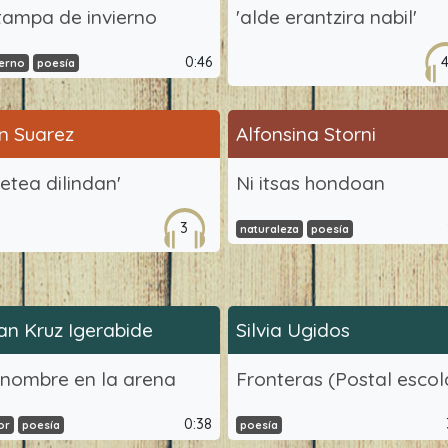
tampa de invierno
'alde erantzira nabil'
0:46
ierno
poesía
n Suarez
Alfonsina Storni
betea dilindan'
Ni itsas hondoan
3
naturaleza
poesía
an Kruz Igerabide
Silvia Ugidos
 nombre en la arena
Fronteras (Postal escol
0:38
or
poesía
poesía