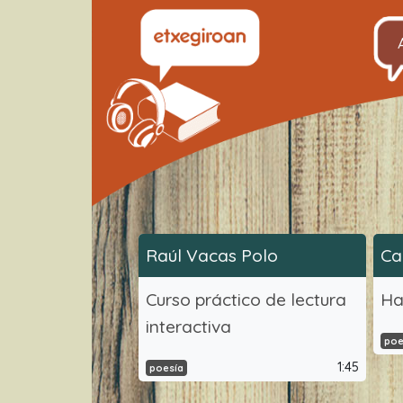
Raúl Vacas Polo
Ca
Curso práctico de lectura
Ha
interactiva
poe
1:45
poesía