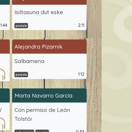
Isiltasuna dut eske
1:44
2:11
poesía
Alejandra Pizarnik
Salbamena
2
1:12
poesía
Marta Navarro García
'
Con permiso de León
Tolstói
2