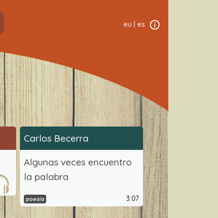
eu
|
es
Carlos Becerra
Algunas veces encuentro
la palabra
4
3:07
poesía