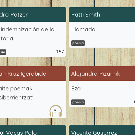
dro Patzer
Patti Smith
 indemnización de la
Llamada
storia
poesía
0:57
sía
an Kruz Igerabide
Alejandra Pizarnik
aite poemak
Eza
siberrientzat'
poesía
5
úl Vacas Polo
Vicente Gutiérrez