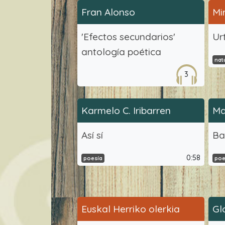
Fran Alonso
Mi
'Efectos secundarios'
Ur
antología poética
nat
3
Karmelo C. Iribarren
Ma
Así sí
Ba
0:58
poesía
poe
Euskal Herriko olerkia
Gl