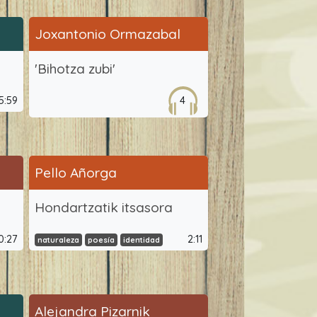
Joxantonio Ormazabal
'Bihotza zubi'
5:59
4
Pello Añorga
Hondartzatik itsasora
0:27
2:11
naturaleza
poesía
identidad
Alejandra Pizarnik