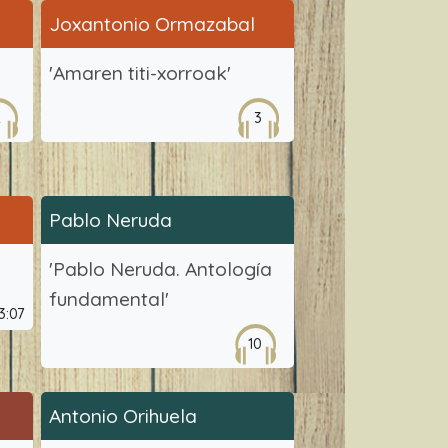
Joxantonio Ormazabal
'Amaren titi-xorroak'
2
3
Pablo Neruda
'Pablo Neruda. Antología
fundamental'
3:07
10
Antonio Orihuela