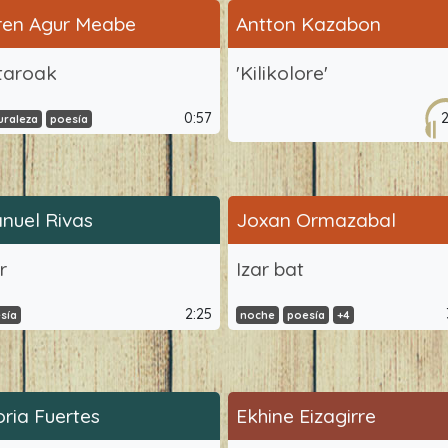
ren Agur Meabe
Antton Kazabon
taroak
'Kilikolore'
0:57
uraleza
poesía
nuel Rivas
Joxan Ormazabal
r
Izar bat
2:25
sía
noche
poesía
+4
oria Fuertes
Ekhine Eizagirre