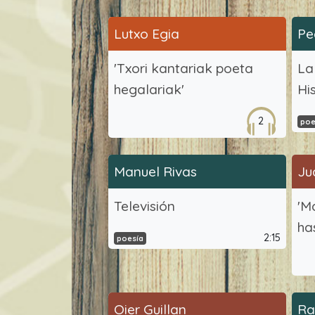
Lutxo Egia
Pe
'Txori kantariak poeta
La
hegalariak'
Hi
2
poe
Manuel Rivas
Ju
Televisión
'M
ha
2:15
poesía
Oier Guillan
Ra