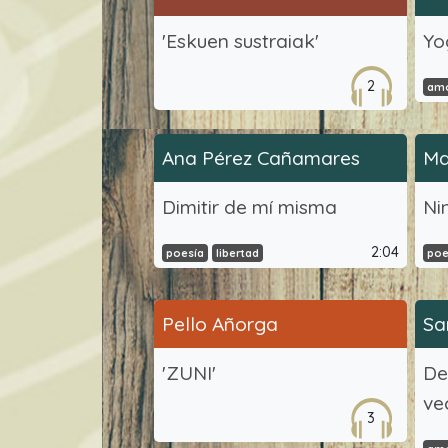
'Eskuen sustraiak'
Yo
2
am
Ana Pérez Cañamares
Ma
Dimitir de mí misma
Ni
2:04
poesía
libertad
poe
Pello Añorga
Sa
'ZUNI'
De
ve
3