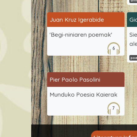
am
Juan Kruz Igerabide
Gi
'Begi-niniaren poemak'
Si
al
6
poe
Pier Paolo Pasolini
Munduko Poesia Kaierak
7