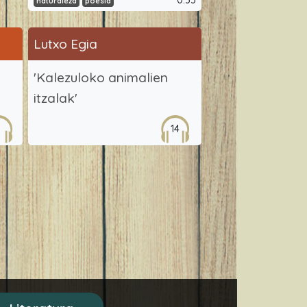
0:33
naturaleza
poesía
Lutxo Egia
'Kalezuloko animalien
itzalak'
3
14