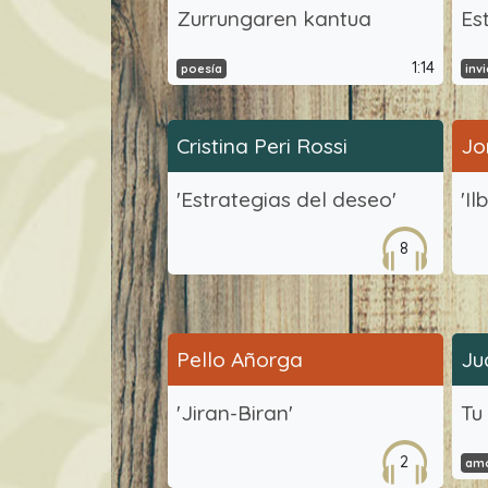
Zurrungaren kantua
Es
1:14
poesía
inv
Cristina Peri Rossi
Jo
'Estrategias del deseo'
'Il
8
Pello Añorga
Ju
'Jiran-Biran'
Tu
2
am