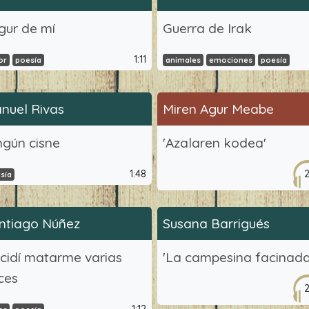
gur de mí
Guerra de Irak
1:11
or
poesía
animales
emociones
poesía
nuel Rivas
Miren Agur Meabe
ngún cisne
'Azalaren kodea'
1:48
sía
ntiago Núñez
Susana Barrigués
cidí matarme varias
'La campesina facinada
ces