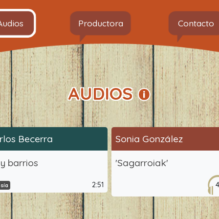
Audios
Productora
Contacto
AUDIOS
rlos Becerra
Sonia González
y barrios
'Sagarroiak'
2:51
sía