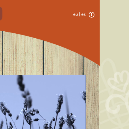
eu
|
es