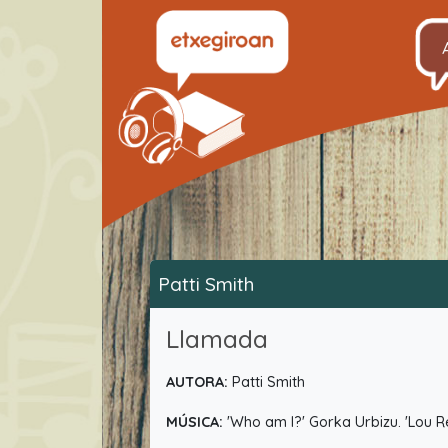
Patti Smith
Llamada
AUTORA:
Patti Smith
MÚSICA:
'Who am I?' Gorka Urbizu. 'Lou R