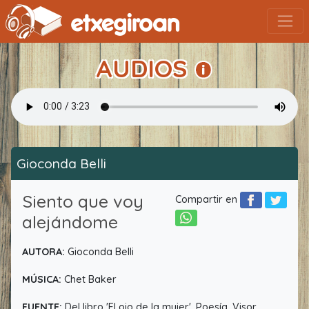
AUDIOS
Gioconda Belli
Siento que voy
Compartir en
alejándome
AUTORA:
Gioconda Belli
MÚSICA:
Chet Baker
FUENTE:
Del libro 'El ojo de la mujer'. Poesía. Visor