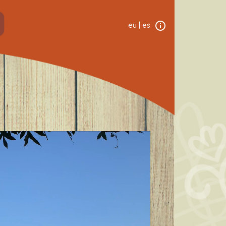
eu
|
es