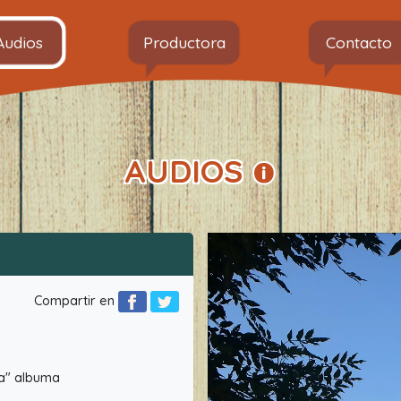
Audios
Productora
Contacto
AUDIOS
Compartir en
ota" albuma