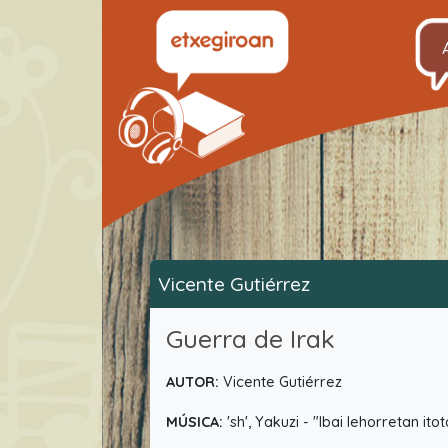
Vicente Gutiérrez
Guerra de Irak
AUTOR:
Vicente Gutiérrez
MÚSICA:
'sh', Yakuzi - "Ibai lehorretan it