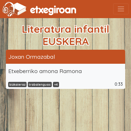
Literatura infantil
EUSKERA
Joxan Ormazabal
Etxeberriko amona Ramona
0:33
bizkaieraz
trabalenguas
+4