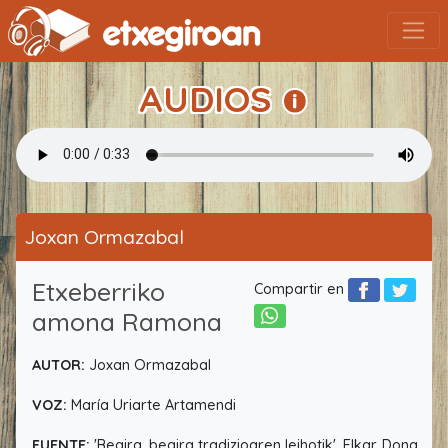
AUDIOS
Joxan Ormazabal
Etxeberriko
Compartir en
amona Ramona
AUTOR:
Joxan Ormazabal
VOZ:
María Uriarte Artamendi
FUENTE:
'Begira, begira tradizioaren leihotik', Elkar. Dona,