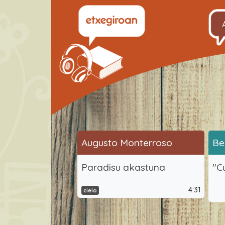
Augusto Monterroso
Be
Paradisu akastuna
"C
4:31
cielo