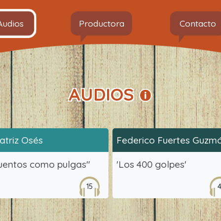
Audios
Productora
Contacto
AUDIOS
atriz Osés
Federico Fuertes Guzm
uentos como pulgas"
'Los 400 golpes'
15