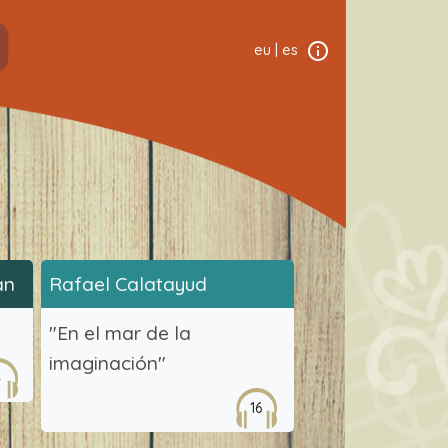
eu
|
es
án
Rafael Calatayud
"En el mar de la
imaginación"
4
16