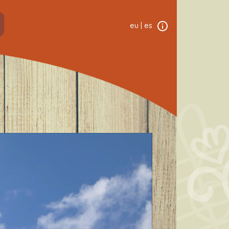
eu
|
es