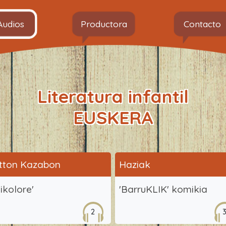
Audios
Productora
Contacto
Literatura infantil
EUSKERA
tton Kazabon
Haziak
likolore'
'BarruKLIK' komikia
2