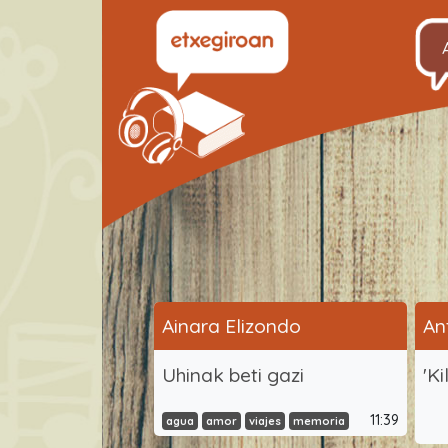
Ainara Elizondo
An
Uhinak beti gazi
'Ki
11:39
agua
amor
viajes
memoria