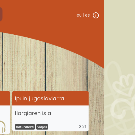
eu
|
es
Ipuin jugoslaviarra
Ilargiaren isla
3
2:21
naturaleza
viajes