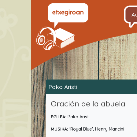
A
Pako Aristi
Oración de la abuela
EGILEA:
Pako Aristi
MUSIKA:
'Royal Blue', Henry Mancini