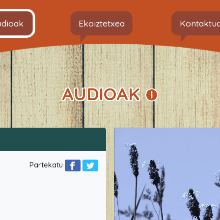
udioak
Ekoiztetxea
Kontaktu
AUDIOAK
Partekatu