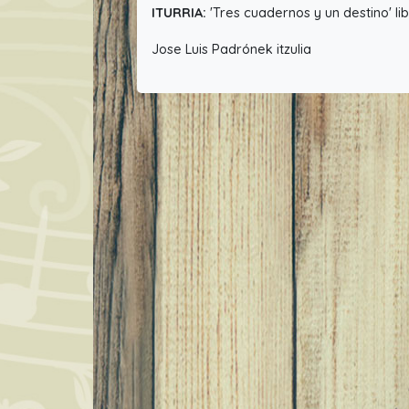
ITURRIA:
'Tres cuadernos y un destino' li
Jose Luis Padrónek itzulia