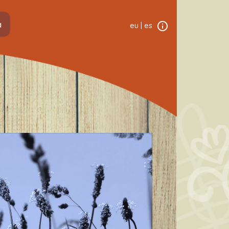
a
eu
|
es