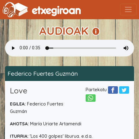
AUDIOAK
Federico Fuertes Guzmán
Love
Partekatu
EGILEA:
Federico Fuertes
Guzmán
AHOTSA:
María Uriarte Artamendi
ITURRIA:
'Los 400 golpes' liburua. e.d.a.