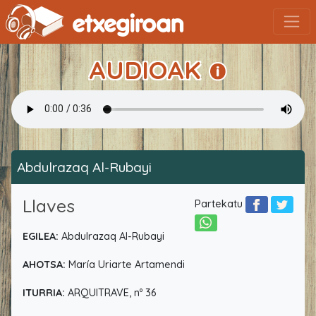
AUDIOAK
Abdulrazaq Al-Rubayi
Llaves
Partekatu
EGILEA:
Abdulrazaq Al-Rubayi
AHOTSA:
María Uriarte Artamendi
ITURRIA:
ARQUITRAVE, nº 36