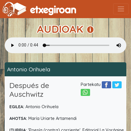
AUDIOAK
Antonio Orihuela
Después de
Partekatu
Auschwitz
EGILEA:
Antonio Orihuela
AHOTSA:
María Uriarte Artamendi
ITURRIA:
'Poesía (contra) corriente', Editorial La Vorágine