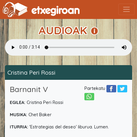
AUDIOAK
Cristina Peri Rossi
Barnanit V
Partekatu
EGILEA:
Cristina Peri Rossi
MUSIKA:
Chet Baker
ITURRIA:
'Estrategias del deseo' liburua. Lumen.