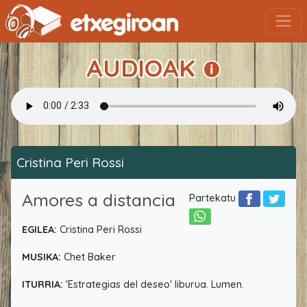
AUDIOAK
Cristina Peri Rossi
Amores a distancia
Partekatu
EGILEA:
Cristina Peri Rossi
MUSIKA:
Chet Baker
ITURRIA:
'Estrategias del deseo' liburua. Lumen.