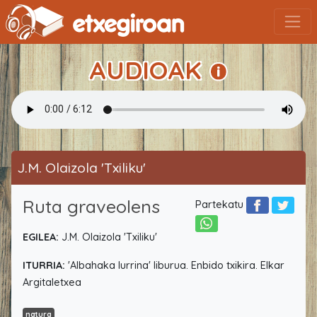
AUDIOAK
J.M. Olaizola 'Txiliku'
Ruta graveolens
Partekatu
EGILEA:
J.M. Olaizola 'Txiliku'
ITURRIA:
'Albahaka lurrina' liburua. Enbido txikira. Elkar
Argitaletxea
natura