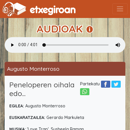
AUDIOAK
Augusto Monterroso
Peneloperen oihala
Partekatu
edo...
EGILEA:
Augusto Monterroso
EUSKARATZAILEA:
Gerardo Markuleta
MUSIKA:
'Love Trap', Susheela Raman