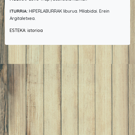
ITURRIA:
HIPERLABURRAK liburua. Milabidai. Erein
Argitaletxea.
ESTEKA: istorioa