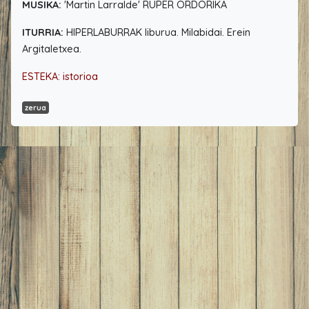
MUSIKA:
'Martin Larralde' RUPER ORDORIKA
ITURRIA:
HIPERLABURRAK liburua. Milabidai. Erein
Argitaletxea.
ESTEKA: istorioa
zerua