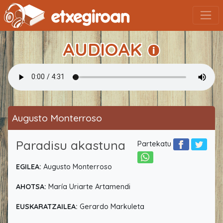
AUDIOAK
Augusto Monterroso
Paradisu akastuna
Partekatu
EGILEA:
Augusto Monterroso
AHOTSA:
María Uriarte Artamendi
EUSKARATZAILEA:
Gerardo Markuleta