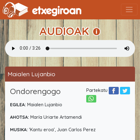
AUDIOAK
Maialen Lujanbio
Ondorengogo
Partekatu
EGILEA:
Maialen Lujanbio
AHOTSA:
María Uriarte Artamendi
MUSIKA:
'Kantu eroa', Juan Carlos Perez