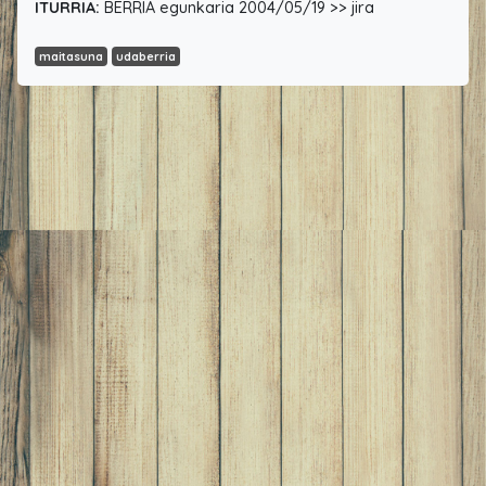
ITURRIA:
BERRIA egunkaria 2004/05/19 >> jira
maitasuna
udaberria