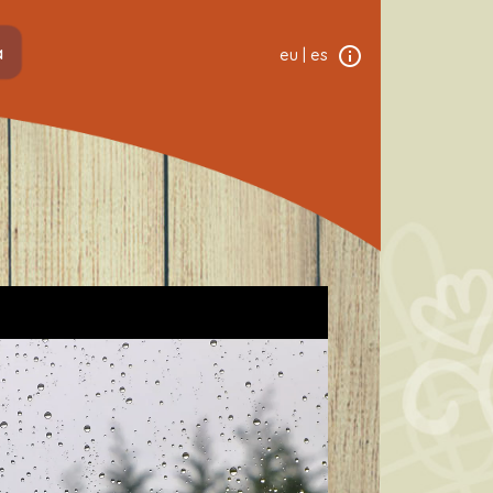
a
eu
|
es