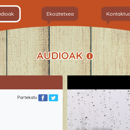
udioak
Ekoiztetxea
Kontaktu
AUDIOAK
Partekatu