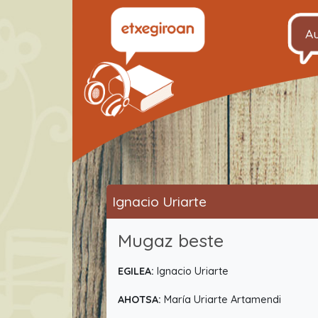
A
Ignacio Uriarte
Mugaz beste
EGILEA:
Ignacio Uriarte
AHOTSA:
María Uriarte Artamendi