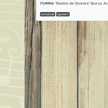
ITURRIA:
'Relatos de Silvestre' liburua. Au
emozioak
eguberri