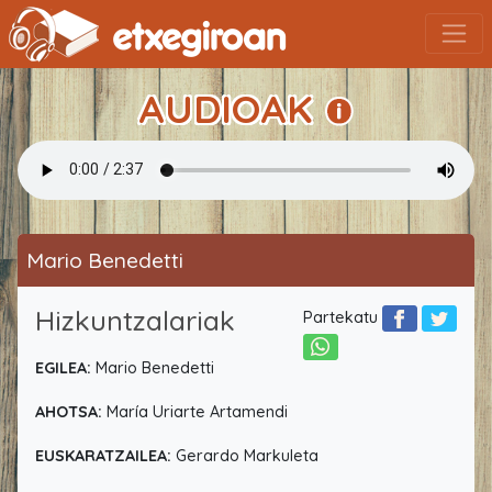
AUDIOAK
Mario Benedetti
Hizkuntzalariak
Partekatu
EGILEA:
Mario Benedetti
AHOTSA:
María Uriarte Artamendi
EUSKARATZAILEA:
Gerardo Markuleta