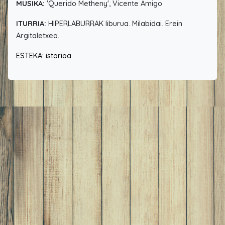
MUSIKA:
'Querido Metheny', Vicente Amigo
ITURRIA:
HIPERLABURRAK liburua. Milabidai. Erein
Argitaletxea.
ESTEKA: istorioa