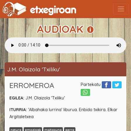
AUDIOAK
J.M. Olaizola 'Txiliku'
ERROMEROA
Partekatu
EGILEA:
J.M. Olaizola 'Txiliku'
ITURRIA:
'Albahaka lurrina' liburua. Enbido txikira. Elkar
Argitaletxea
natura
emozioak
maitasuna
gerra