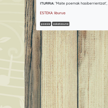
ITURRIA:
'Maite poemak hasiberrientzat'
ESTEKA: liburua
poesia
askatasuna