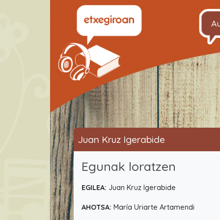
A
Juan Kruz Igerabide
Egunak loratzen
EGILEA:
Juan Kruz Igerabide
AHOTSA:
María Uriarte Artamendi