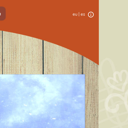
a
eu
|
es