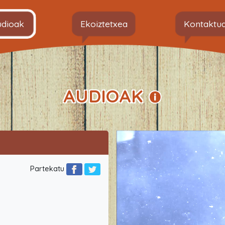
udioak
Ekoiztetxea
Kontaktu
AUDIOAK
Partekatu