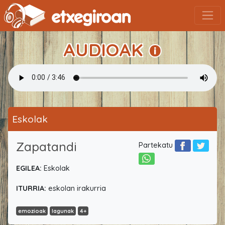
AUDIOAK
Eskolak
Zapatandi
Partekatu
EGILEA:
Eskolak
ITURRIA:
eskolan irakurria
emozioak
lagunak
4+