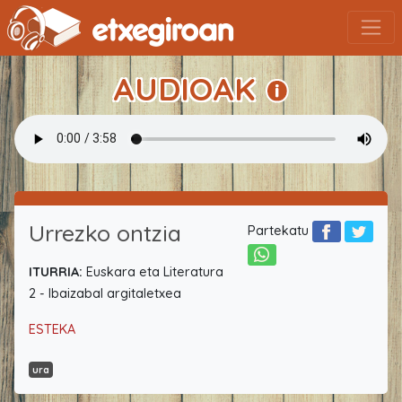
AUDIOAK
Urrezko ontzia
Partekatu
ITURRIA:
Euskara eta Literatura
2 - Ibaizabal argitaletxea
ESTEKA
ura