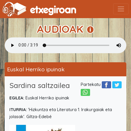
AUDIOAK
Euskal Herriko ipuinak
Sardina saltzailea
Partekatu
EGILEA:
Euskal Herriko ipuinak
ITURRIA:
'Hizkuntza eta Literatura 1. Irakurgaiak eta
jolasak'. Giltza-Edebé