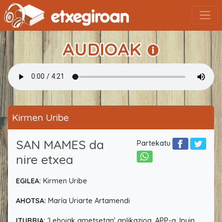
AUDIOAK
Kirmen Uribe
SAN MAMES da
Partekatu
nire etxea
EGILEA:
Kirmen Uribe
AHOTSA:
María Uriarte Artamendi
ITURRIA:
'Lehoiak ametsetan' aplikazioa, APP-a. Ipuin