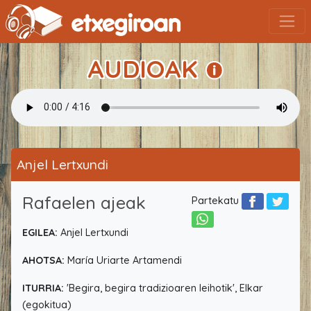
AUDIOAK
Anjel Lertxundi
Rafaelen ajeak
Partekatu
EGILEA:
Anjel Lertxundi
AHOTSA:
María Uriarte Artamendi
ITURRIA:
'Begira, begira tradizioaren leihotik', Elkar
(egokitua)