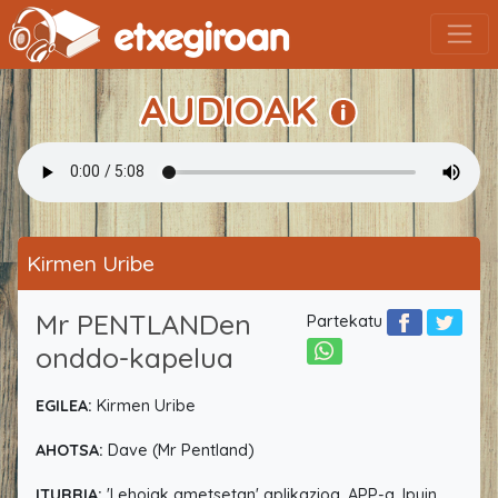
AUDIOAK
Kirmen Uribe
Mr PENTLANDen
Partekatu
onddo-kapelua
EGILEA:
Kirmen Uribe
AHOTSA:
Dave (Mr Pentland)
ITURRIA:
'Lehoiak ametsetan' aplikazioa, APP-a. Ipuin