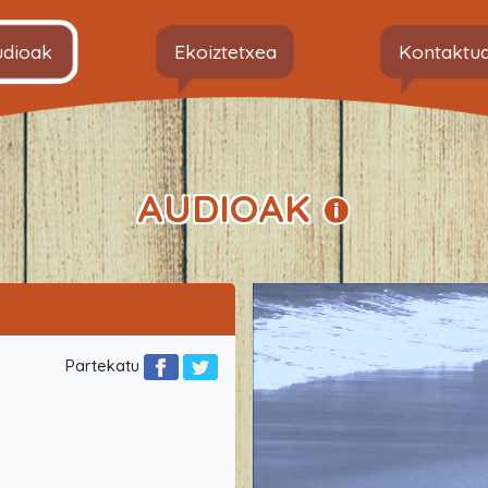
udioak
Ekoiztetxea
Kontaktu
AUDIOAK
Partekatu