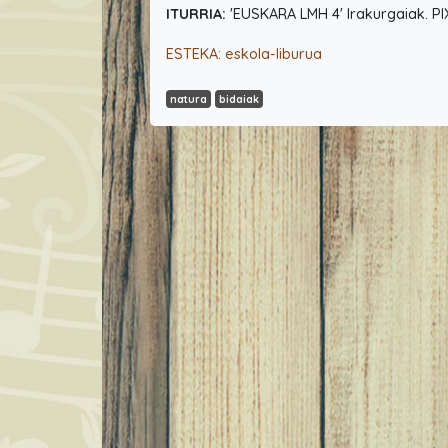
ITURRIA:
'EUSKARA LMH 4' Irakurgaiak. PI
ESTEKA: eskola-liburua
natura
bidaiak