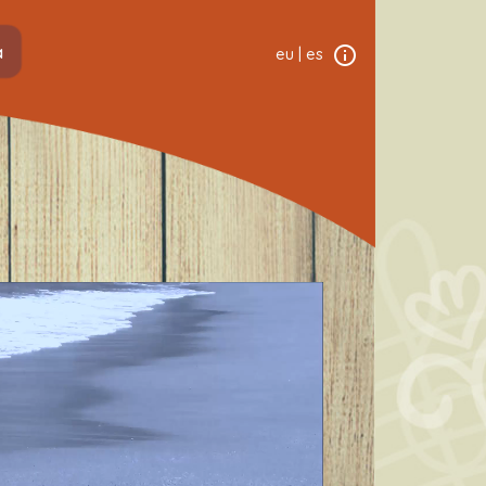
a
eu
|
es