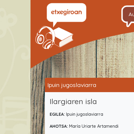
A
Ipuin jugoslaviarra
Ilargiaren isla
EGILEA:
Ipuin jugoslaviarra
AHOTSA:
María Uriarte Artamendi