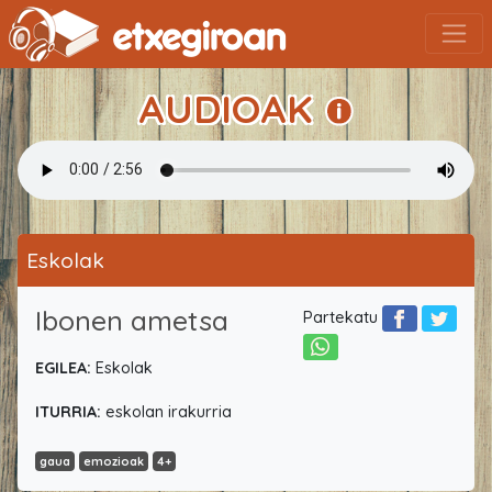
AUDIOAK
Eskolak
Ibonen ametsa
Partekatu
EGILEA:
Eskolak
ITURRIA:
eskolan irakurria
gaua
emozioak
4+