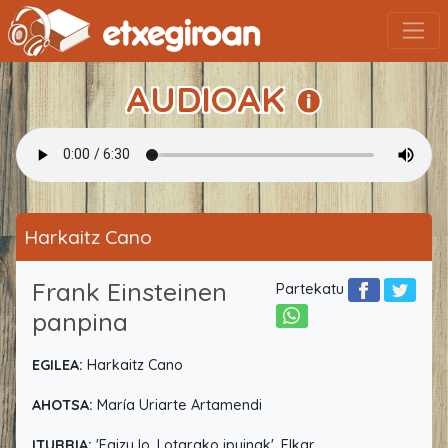
AUDIOAK
Harkaitz Cano
Frank Einsteinen
Partekatu
panpina
EGILEA:
Harkaitz Cano
AHOTSA:
María Uriarte Artamendi
ITURRIA:
'Egizu lo. Lotarako ipuinak'. Elkar