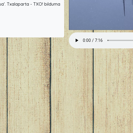
ua'. Txalaparta - TXO! bilduma