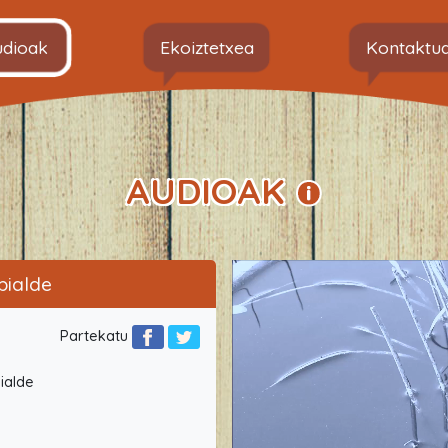
udioak
Ekoiztetxea
Kontaktu
AUDIOAK
bialde
Partekatu
ialde