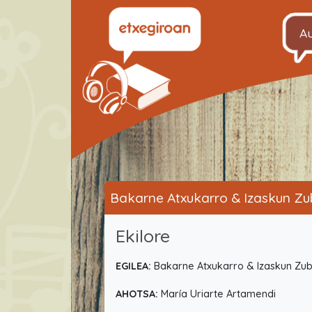
A
Bakarne Atxukarro & Izaskun Zu
Ekilore
EGILEA:
Bakarne Atxukarro & Izaskun Zub
AHOTSA:
María Uriarte Artamendi