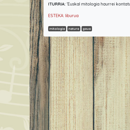
ITURRIA:
'Euskal mitologia haurrei kontat
ESTEKA: liburua
mitologia
natura
gaua