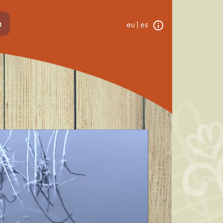
a
eu
|
es