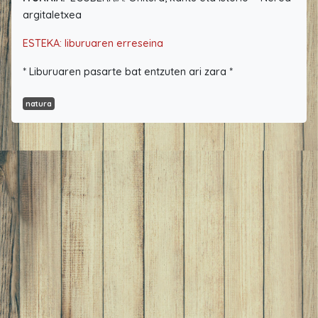
argitaletxea
ESTEKA: liburuaren erreseina
* Liburuaren pasarte bat entzuten ari zara *
natura