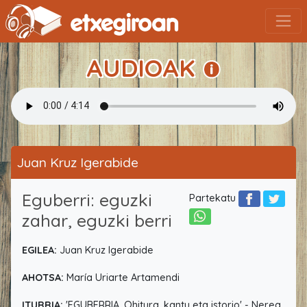
AUDIOAK
Juan Kruz Igerabide
Eguberri: eguzki
Partekatu
zahar, eguzki berri
EGILEA:
Juan Kruz Igerabide
AHOTSA:
María Uriarte Artamendi
ITURRIA:
'EGUBERRIA. Ohitura, kantu eta istorio' - Nerea