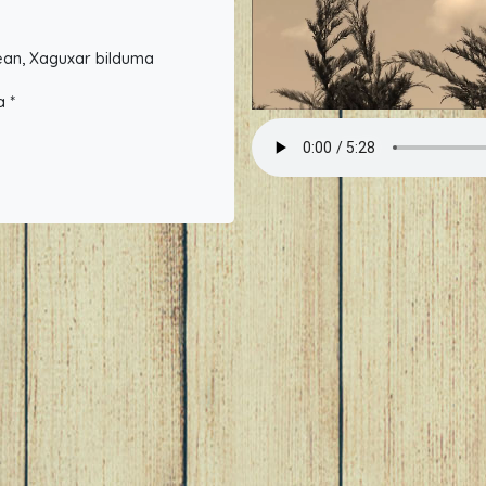
nean, Xaguxar bilduma
a *