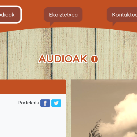
udioak
Ekoiztetxea
Kontaktu
AUDIOAK
Partekatu