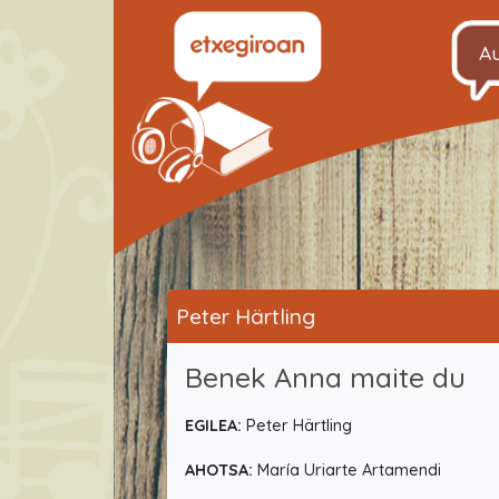
A
Peter Härtling
Benek Anna maite du
EGILEA:
Peter Härtling
AHOTSA:
María Uriarte Artamendi