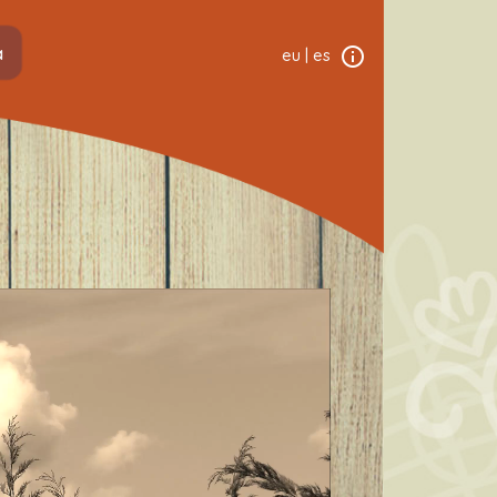
a
eu
|
es