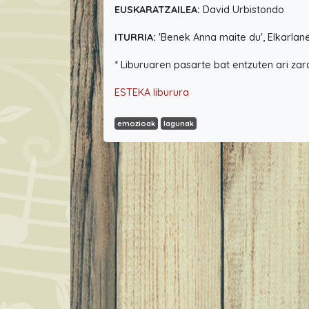
EUSKARATZAILEA:
David Urbistondo
ITURRIA:
'Benek Anna maite du', Elkarla
* Liburuaren pasarte bat entzuten ari zar
ESTEKA liburura
emozioak
lagunak