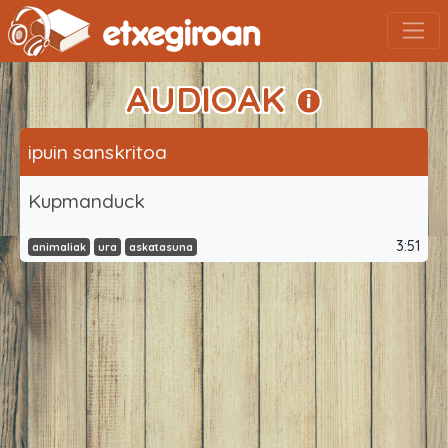
AUDIOAK
ipuin sanskritoa
Kupmanduck
3:51
animaliak
ura
askatasuna