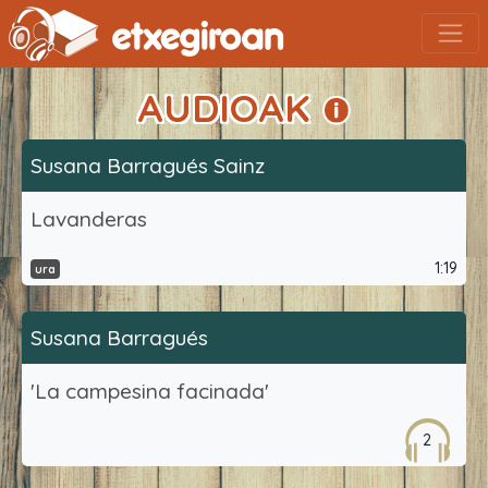
AUDIOAK
Susana Barragués Sainz
Lavanderas
1:19
ura
Susana Barragués
'La campesina facinada'
2