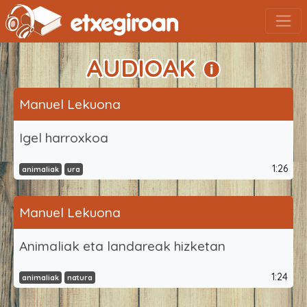
AUDIOAK
Manuel Lekuona
Igel harroxkoa
1:26
animaliak
ura
Manuel Lekuona
Animaliak eta landareak hizketan
1:24
animaliak
natura