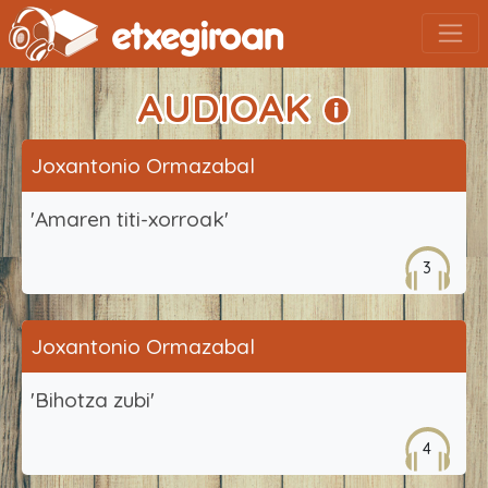
AUDIOAK
Joxantonio Ormazabal
'Amaren titi-xorroak'
3
Joxantonio Ormazabal
'Bihotza zubi'
4