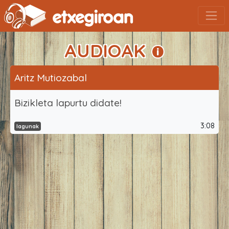
AUDIOAK
Aritz Mutiozabal
Bizikleta lapurtu didate!
3:08
lagunak