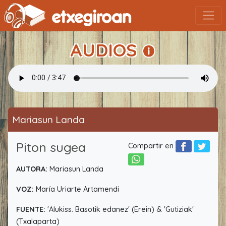
AUDIOS
Mariasun Landa
Piton sugea
Compartir en
AUTORA:
Mariasun Landa
VOZ:
María Uriarte Artamendi
FUENTE:
'Alukiss. Basotik edanez' (Erein) & 'Gutiziak'
(Txalaparta)