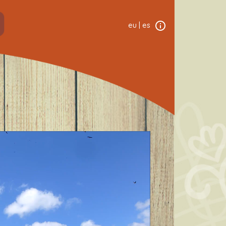
eu
|
es