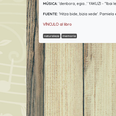
MÚSICA:
'denbora, egia...' YAKUZI - "Ibai
FUENTE:
'Hitza bide, bizia xede'. Pamiela
VÍNCULO al libro
naturaleza
memoria