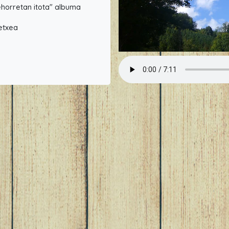
 lehorretan itota" albuma
 etxea