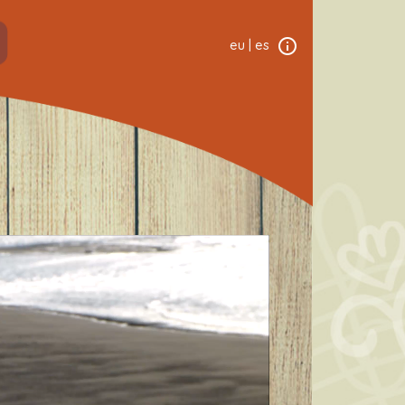
eu
|
es