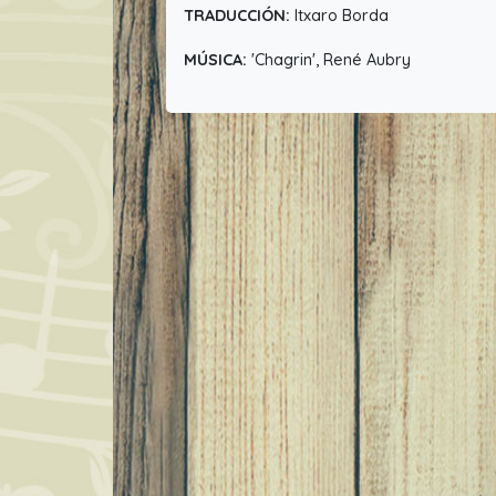
TRADUCCIÓN:
Itxaro Borda
MÚSICA:
'Chagrin', René Aubry