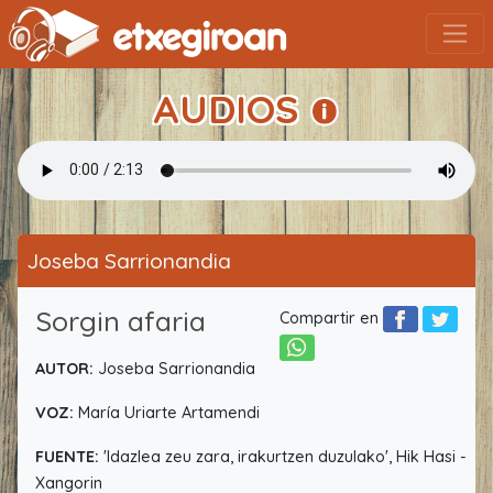
AUDIOS
Joseba Sarrionandia
Sorgin afaria
Compartir en
AUTOR:
Joseba Sarrionandia
VOZ:
María Uriarte Artamendi
FUENTE:
'Idazlea zeu zara, irakurtzen duzulako', Hik Hasi -
Xangorin