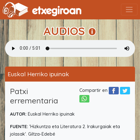
AUDIOS
Euskal Herriko ipuinak
Patxi
Compartir en
errementaria
AUTOR:
Euskal Herriko ipuinak
FUENTE:
'Hizkuntza eta Literatura 2. Irakurgaiak eta
jolasak'. Giltza-Edebé