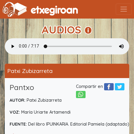
AUDIOS
Patxi Zubizarreta
Pantxo
Compartir en
AUTOR:
Patxi Zubizarreta
VOZ:
María Uriarte Artamendi
FUENTE:
Del libro IPUINKARIA. Editorial Pamiela (adaptado)