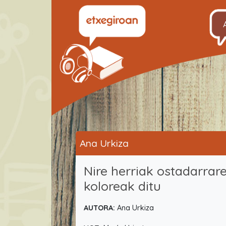
Ana Urkiza
Nire herriak ostadarrar
koloreak ditu
AUTORA:
Ana Urkiza