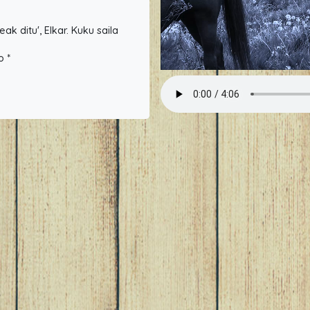
ak ditu', Elkar. Kuku saila
o *