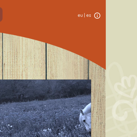
eu
|
es