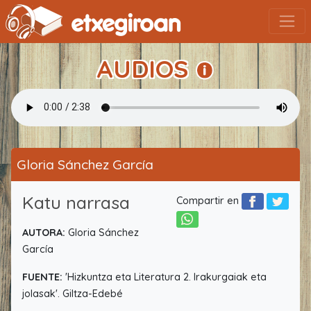
AUDIOS
Gloria Sánchez García
Katu narrasa
Compartir en
AUTORA:
Gloria Sánchez
García
FUENTE:
'Hizkuntza eta Literatura 2. Irakurgaiak eta
jolasak'. Giltza-Edebé