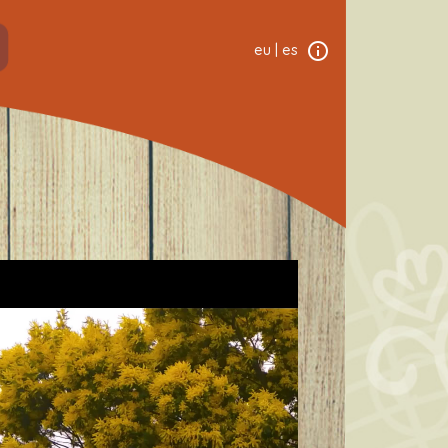
eu
|
es