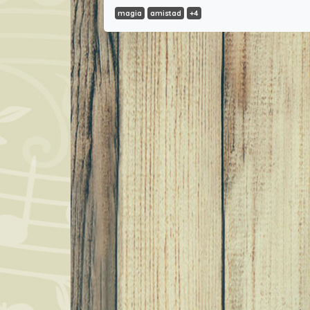
magia
amistad
+4