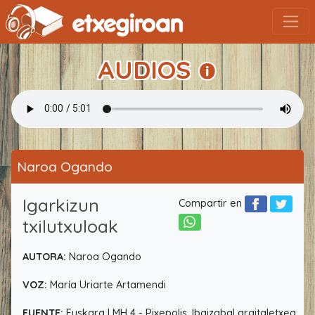
AUDIOS
Naroa Ogando
Igarkizun
Compartir en
txilutxuloak
AUTORA:
Naroa Ogando
VOZ:
María Uriarte Artamendi
FUENTE:
Euskara LMH 4 - Pixepolis. Ibaizabal argitaletxea